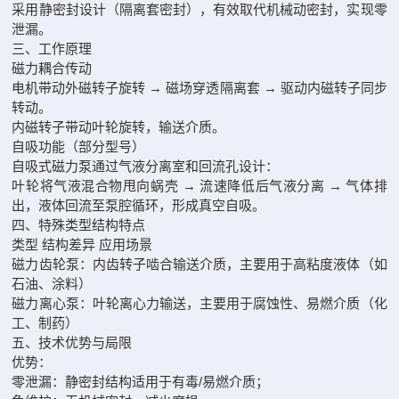
采用‌静密封设计‌（隔离套密封），有效取代机械动密封，实现零
泄漏。
三、工作原理‌
磁力耦合传动‌
电机带动外磁转子旋转 → 磁场穿透隔离套 → 驱动内磁转子同步
转动。
内磁转子带动叶轮旋转，输送介质。
自吸功能（部分型号）‌
自吸式磁力泵通过‌气液分离室‌和‌回流孔‌设计：
叶轮将气液混合物甩向蜗壳 → 流速降低后气液分离 → 气体排
出，液体回流至泵腔循环，形成真空自吸。
四、特殊类型结构特点‌
类型‌ ‌结构差异‌ ‌应用场景‌
磁力齿轮泵‌：内齿转子啮合输送介质，主要用于高粘度液体（如
石油、涂料）
磁力离心泵‌：叶轮离心力输送，主要用于腐蚀性、易燃介质（化
工、制药）
五、技术优势与局限‌
优势‌：
零泄漏：静密封结构适用于有毒/易燃介质；