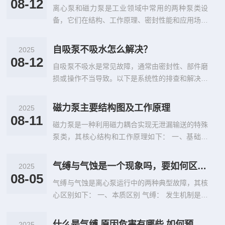
08-12
离心泵和磁力泵是工业领域中常用的两种泵类设
备，它们在结构、工作原理、密封性能和应用场景
等方面存在显著差异。以下是两者...
自吸泵不吸水怎么解决？
2025
08-12
自吸泵不吸水是常见故障，通常由密封性、部件磨
损或操作不当导致。以下是系统性的排查和解决方
法： 一、密封性问题 管道漏...
磁力泵主要结构图及工作原理
2025
08-11
磁力泵是一种利用磁力耦合实现无泄漏输送的特殊
泵类，其核心结构和工作原理如下： 一、基础结
构组成‌ 磁力泵主要由三大部...
气缚与气蚀是一个现象吗，要如何区分？
2025
08-05
气缚与气蚀是离心泵运行中的两种典型故障，其核
心区别如下： 一、本质区别‌ 气缚‌： 发生机制‌是泵
内气体阻碍吸液（气体未...
什么是气缚,原因危害有哪些,如何预防？
2025