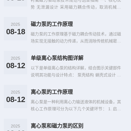
衬氟磁力驱动泵技术规范与选型指南 一、核心优
势 无泄漏设计 采用磁力耦合传动，取消机械轴
封，实现全密封结构，彻底解...
磁力泵的工作原理
2025
08-18
磁力泵的工作原理基于‌磁力耦合传动技术‌，通过磁
场实现无接触的动力传递，从而消除传统机械密封
的泄漏风险。其核心工作流程...
单级离心泵结构图详解
2025
08-12
以下是单级离心泵的结构详解，结合图示关键部件
说明其功能与设计特点： 泵壳结构 蜗壳式设计‌ 采
用螺旋形流道收集叶轮排...
离心泵的工作原理
2025
08-12
离心泵是一种利用离心力输送液体的机械设备，其
核心工作原理可分为以下几个关键环节： 1. 启动
前的准备工作 离心泵在启动前...
离心泵和磁力泵的区别
2025