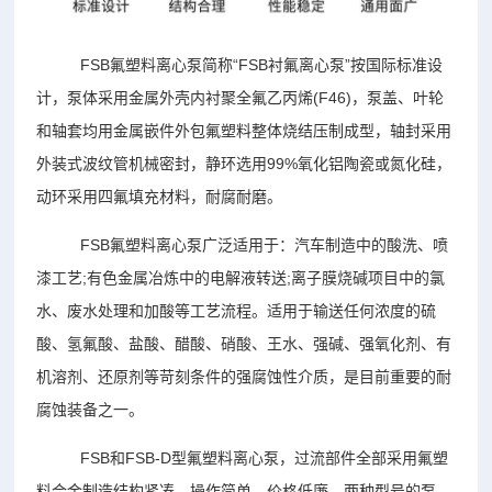
FSB氟塑料离心泵简称“FSB衬氟离心泵”按国际标准设
计，泵体采用金属外壳内衬聚全氟乙丙烯(F46)，泵盖、叶轮
和轴套均用金属嵌件外包氟塑料整体烧结压制成型，轴封采用
外装式波纹管机械密封，静环选用99%氧化铝陶瓷或氮化硅，
动环采用四氟填充材料，耐腐耐磨。
FSB氟塑料离心泵广泛适用于：汽车制造中的酸洗、喷
漆工艺;有色金属冶炼中的电解液转送;离子膜烧碱项目中的氯
水、废水处理和加酸等工艺流程。适用于输送任何浓度的硫
酸、氢氟酸、盐酸、醋酸、硝酸、王水、强碱、强氧化剂、有
机溶剂、还原剂等苛刻条件的强腐蚀性介质，是目前重要的耐
腐蚀装备之一。
FSB和FSB-D型氟塑料离心泵，过流部件全部采用氟塑
料合金制造结构紧凑、操作简单、价格低廉。两种型号的泵