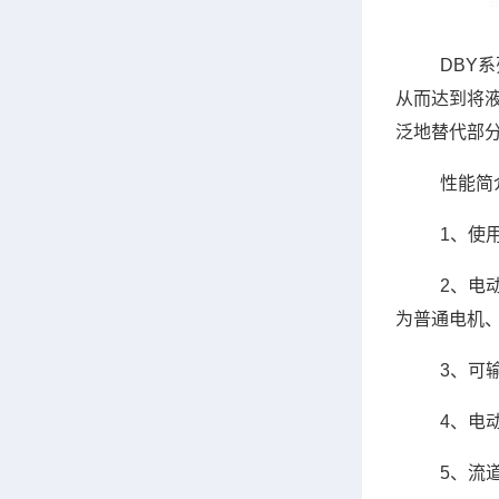
DBY
从而达到将
泛地替代部
性能简
1、使
2、电
为普通电机
3、可
4、电
5、流