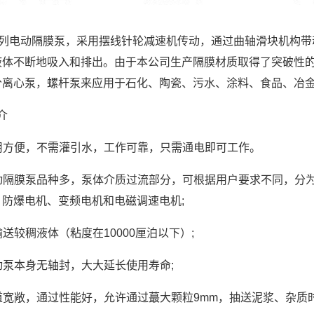
系列电动隔膜泵，采用摆线针轮减速机传动，通过曲轴滑块机构
液体不断地吸入和排出。由于本公司生产隔膜材质取得了突破性
分离心泵，螺杆泵来应用于石化、陶瓷、污水、涂料、食品、冶
介
用方便，不需灌引水，工作可靠，只需通电即可工作。
动隔膜泵品种多，泵体介质过流部分，可根据用户要求不同，分
、防爆电机、变频电机和电磁调速电机;
输送较稠液体（粘度在10000厘泊以下）;
动泵本身无轴封，大大延长使用寿命;
道宽敞，通过性能好，允许通过蕞大颗粒9mm，抽送泥浆、杂质